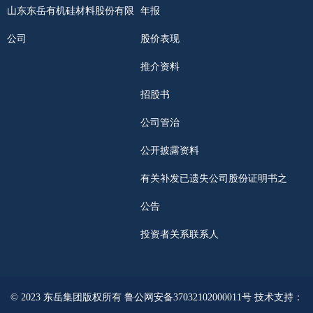
山东东岳有机硅材料股份有限
年报
公司
股价表现
推介资料
招股书
公司管治
公开披露资料
有关补发已遗失公司股份证明书之
公告
投资者关系联系人
© 2023 东岳集团版权所有
鲁公网安备37032102000011号
技术支持：