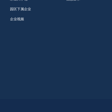
园区下属企业
企业视频