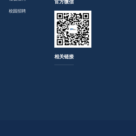
官方微信
校园招聘
相关链接