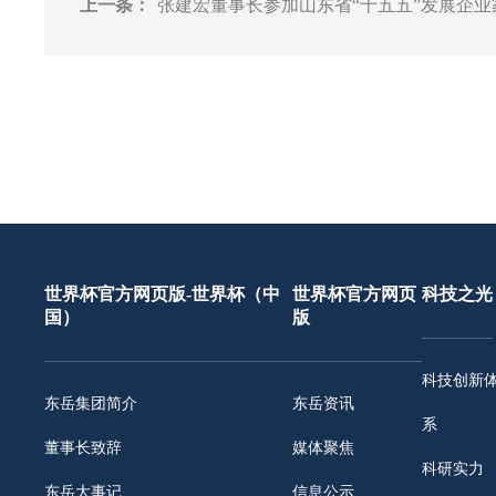
上一条：
世界杯官方网页版-世界杯（中
世界杯官方网页
科技之光
国）
版
科技创新
东岳集团简介
东岳资讯
系
董事长致辞
媒体聚焦
科研实力
东岳大事记
信息公示