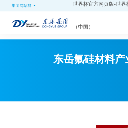
世界杯官方网页版
世界杯官方网页版-世界
集团网站群
（中国）
东岳氟硅材料产