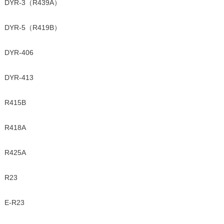
DYR-3（R439A）
DYR-5（R419B）
DYR-406
DYR-413
R415B
R418A
R425A
R23
E-R23