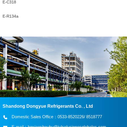
E-C318
E-R134a
Shandong Dongyue Refrigerants Co. , Ltd
Domestic Sales Office：0533-8520226/ 8518777
E-mail：hgxiaoshoubu@jylsolucionesglobales.com